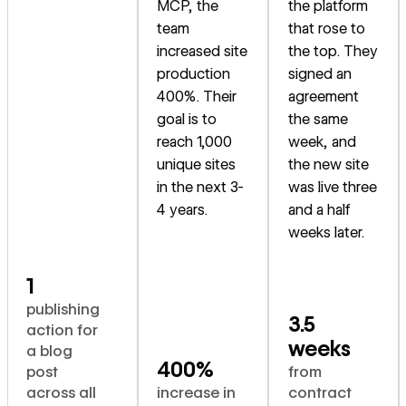
MCP, the
the platform
team
that rose to
increased site
the top. They
production
signed an
400%. Their
agreement
goal is to
the same
reach 1,000
week, and
unique sites
the new site
in the next 3-
was live three
4 years.
and a half
weeks later.
1
publishing
3.5
action for
weeks
a blog
400%
post
from
across all
increase in
contract