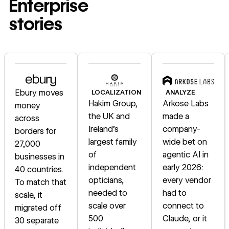
Enterprise
stories
Read story
Read story
Read story
Ebury moves
LOCALIZATION
ANALYZE
Hakim Group,
Arkose Labs
money
the UK and
made a
across
Ireland's
company-
borders for
largest family
wide bet on
27,000
of
agentic AI in
businesses in
independent
early 2026:
40 countries.
opticians,
every vendor
To match that
needed to
had to
scale, it
scale over
connect to
migrated off
500
Claude, or it
30 separate