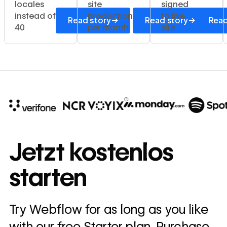
locales
site
signed
instead of
production
to live
→
→
Read story
Read story
Read
40
per month
site
10x
In cost savings
Jetzt kostenlos
annually
starten
Read
→
story
Try Webflow for as long as you like
with our free Starter plan. Purchase