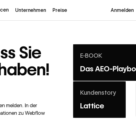
rcen
Unternehmen
Preise
Anmelden
ss Sie
Mehr erfahren
E-BOOK
 haben!
Das AEO-Playb
Mehr erfahren
Kundenstory
Lattice
nen melden. In der
rmationen zu Webflow