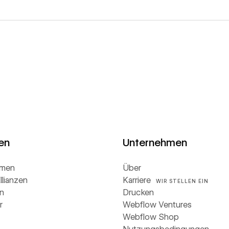
en
Unternehmen
hmen
Über
llianzen
Karriere
WIR STELLEN EIN
n
Drucken
r
Webflow Ventures
Webflow Shop