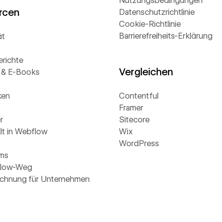
Nutzungsbedingungen
rcen
Datenschutzrichtlinie
Cookie-Richtlinie
Barrierefreiheits-Erklärung
ät
richte
Vergleichen
 & E-Books
ken
Contentful
Framer
r
Sitecore
lt in Webflow
Wix
WordPress
ams
flow-Weg
chnung für Unternehmen