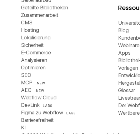
Seitenaufbau
Ressou
Geteilte Bibliotheken
Zusammenarbeit
CMS
Universit
Hosting
Blog
Lokalisierung
Kundenbe
Sicherheit
Webinare
E-Commerce
Apps
Analysieren
Bibliothe
Optimieren
Vorlagen
SEO
Entwickle
MCP
Hergestel
NEW
AEO
Glossar
NEW
Webflow Cloud
Livestre
DevLink
Der Web
LABS
Figma zu Webflow
Wertbere
LABS
Barrierefreiheit
KI
©
2026
Webflow, Inc. Alle Rechte vorbehalten