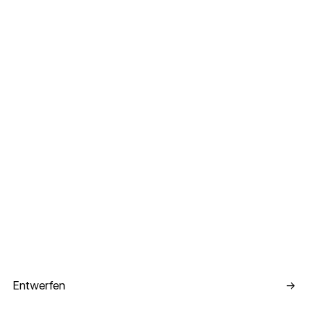
Entwerfen
Entwerfen
→
Inhalt bearbeiten