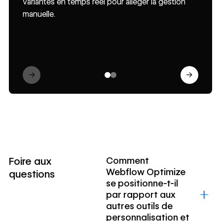
variantes en temps réel pour alléger la gestion
métriques de conversion en bas de funnel, et
recommander rapidement de nouvelles variantes
manuelle.
pas seulement l’engagement superficiel.
en fonction du contenu de la page et des
bonnes pratiques.
→
→
Foire aux
Comment
Webflow Optimize
questions
se positionne-t-il
par rapport aux
autres outils de
personnalisation et