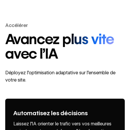
Accélérer
Avancez plus vite
avec l’IA
Déployez l’optimisation adaptative sur l’ensemble de
votre site.
Automatisez les décisions
Priorisez la conversion
Créez davantage
Laissez l’IA orienter le trafic vers vos meilleures
Optimisez les performances en exploitant les
Demandez à AI Assistant de rédiger et de