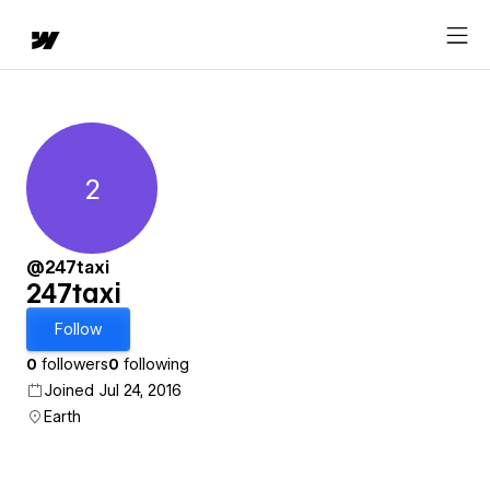
2
247taxi
@247taxi
247taxi
Follow
0
followers
0
following
Joined Jul 24, 2016
Earth