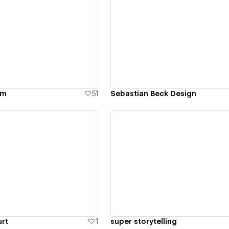
ew details
View details
om
51
Sebastian Beck Design
ew details
View details
rt
1
super storytelling