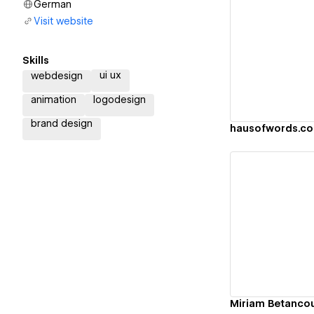
German
Visit website
Vi
Skills
ui ux
webdesign
animation
logodesign
brand design
hausofwords.c
Vi
Miriam Betancou