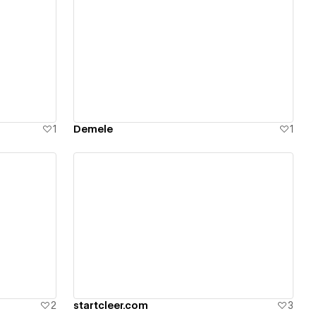
View details
1
Demele
1
View details
2
startcleer.com
3