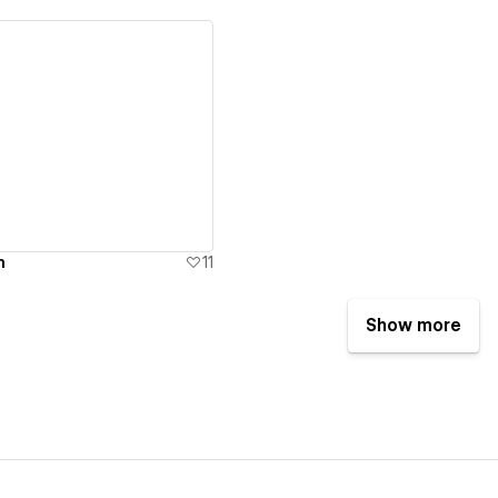
ew details
m
11
Show more