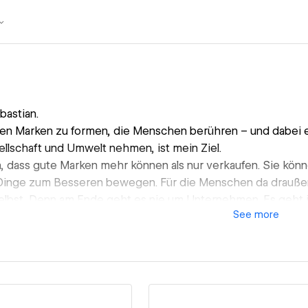
bastian.
n Marken zu formen, die Menschen berühren – und dabei e
ellschaft und Umwelt nehmen, ist mein Ziel.
n, dass gute Marken mehr können als nur verkaufen. Sie könne
Dinge zum Besseren bewegen. Für die Menschen da draußen
lbst. Denn am Ende geht es nie um Unternehmen. Es geht
See
more