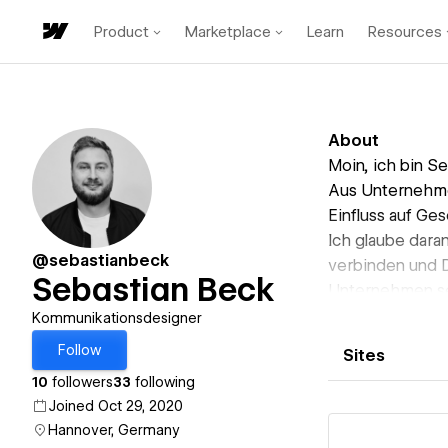
Product
Marketplace
Learn
Resources
About
Moin, ich bin Se
Aus Unternehme
Einfluss auf Ges
Ich glaube dara
@sebastianbeck
verbinden und 
Sebastian Beck
Unternehmen se
Menschen.
Kommunikationsdesigner
Follow
Sites
10
followers
33
following
Joined Oct 29, 2020
Hannover, Germany