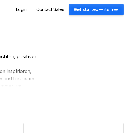
Login
Contact Sales
Get started
— it's free
chten, positiven
n inspirieren,
 und für die im
 immer um