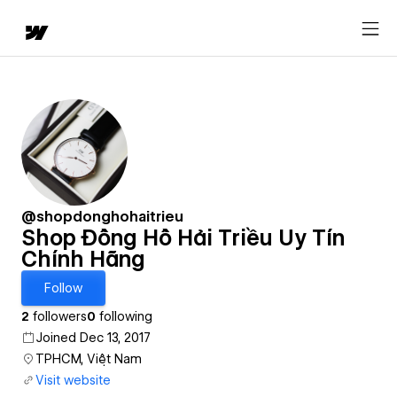
@shopdonghohaitrieu
Shop Đồng Hồ Hải Triều Uy Tín
Chính Hãng
Follow
2
followers
0
following
Joined Dec 13, 2017
TPHCM, Việt Nam
Visit website