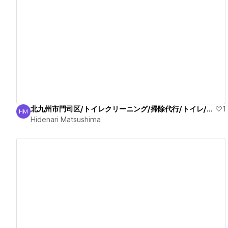
View details
北九州市門司区/トイレクリーニング/掃除代行/トイレ/臭い
1
HM
Hidenari Matsushima
Hidenari Matsushima
View details