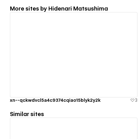
More sites by
Hidenari Matsushima
View details
xn--qckwdvcl5a4c9374cqiao15blyk2y2k
3
Similar sites