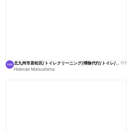
View details
北九州市若松区/トイレクリーニング/掃除代行/トイレ/臭い
1
HM
Hidenari Matsushima
Hidenari Matsushima
View details