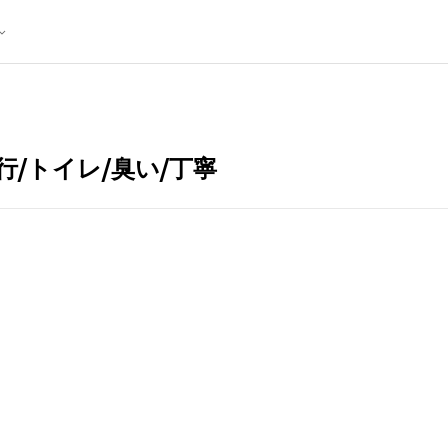
/トイレ/臭い/丁寧