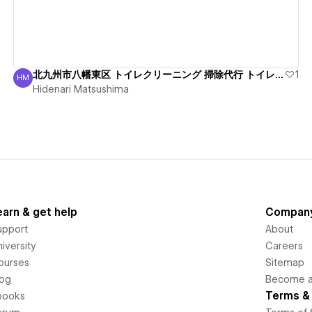
北九州市八幡東区 トイレクリーニング 掃除代行 トイレ 臭い
1
HM
Hidenari Matsushima
Hidenari Matsushima
earn & get help
Compan
upport
About
iversity
Careers
ourses
Sitemap
log
Become an
Terms & 
books