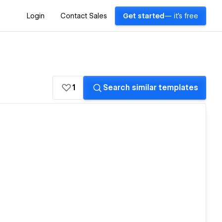
Login
Contact Sales
Get started
— it's free
1
Search similar templates