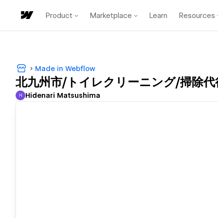
Product
Marketplace
Learn
Resources
Made in Webflow
北九州市/トイレクリーニング/掃除代行
Hidenari Matsushima
H
Hidenari Matsushima