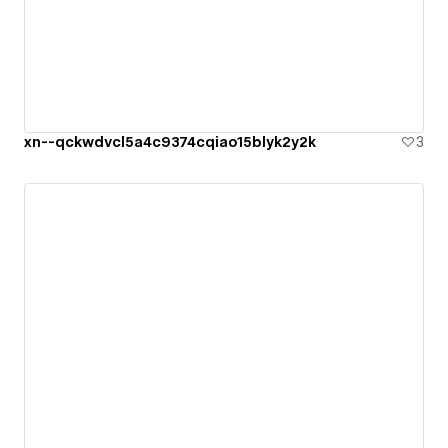
xn--qckwdvcl5a4c9374cqiao15blyk2y2k
3