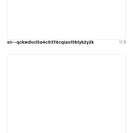
xn--qckwdvcl5a4c9374cqiao15blyk2y2k
3