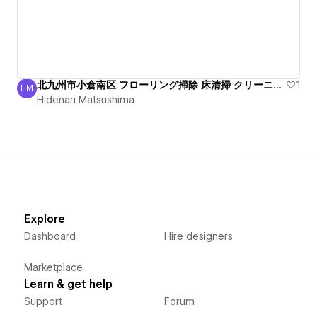
北九州市小倉南区 フローリング掃除 床清掃 クリーニング！
1
HM
Hidenari Matsushima
Hidenari Matsushima
Explore
Dashboard
Hire designers
Marketplace
Learn & get help
Support
Forum