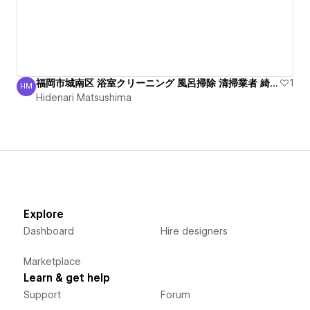
福岡市城南区 浴室クリーニング 風呂掃除 清掃業者 綺麗！
1
HM
Hidenari Matsushima
Hidenari Matsushima
Explore
Dashboard
Hire designers
Marketplace
Learn & get help
Support
Forum