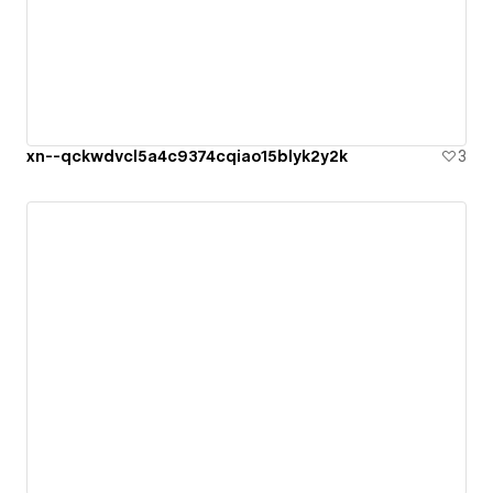
xn--qckwdvcl5a4c9374cqiao15blyk2y2k
3