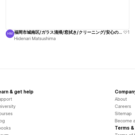
福岡市城南区/ガラス清掃/窓拭き/クリーニング/安心の見積
1
HM
Hidenari Matsushima
Hidenari Matsushima
earn & get help
Compan
upport
About
iversity
Careers
ourses
Sitemap
log
Become an
Terms & 
books