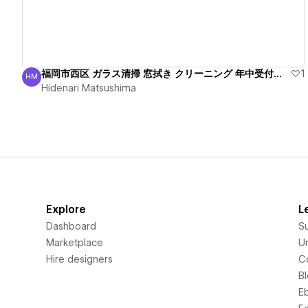
福岡市西区 ガラス清掃 窓拭き クリーニング 年中受付中！
1
HM
Hidenari Matsushima
Hidenari Matsushima
Explore
L
Dashboard
S
Marketplace
Un
Hire designers
C
B
E