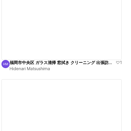
View details
福岡市中央区 ガラス清掃 窓拭き クリーニング 出張訪問！
1
HM
Hidenari Matsushima
Hidenari Matsushima
View details