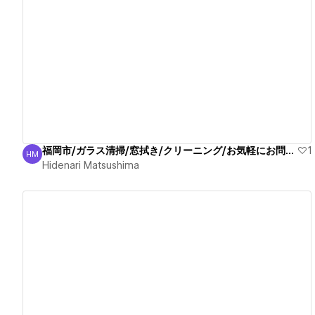
View details
福岡市/ガラス清掃/窓拭き/クリーニング/お気軽にお問合せ
1
HM
Hidenari Matsushima
Hidenari Matsushima
View details