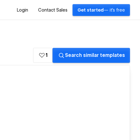
Login
Contact Sales
Get started
— it's free
1
Search similar templates