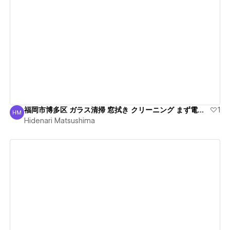
View details
福岡市博多区 ガラス清掃 窓拭き クリーニング まず電話！
1
HM
Hidenari Matsushima
Hidenari Matsushima
View details