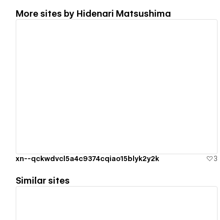
More sites by
Hidenari Matsushima
View details
xn--qckwdvcl5a4c9374cqiao15blyk2y2k
3
Similar sites