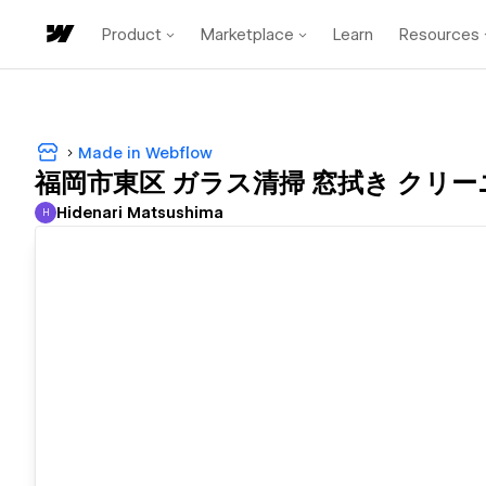
Product
Marketplace
Learn
Resources
Made in Webflow
福岡市東区 ガラス清掃 窓拭き クリー
Hidenari Matsushima
H
Hidenari Matsushima