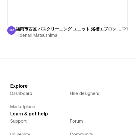
福岡市西区 バスクリーニング ユニット 浴槽エプロン 清掃
1
HM
Hidenari Matsushima
Hidenari Matsushima
Explore
Dashboard
Hire designers
Marketplace
Learn & get help
Support
Forum
University
Community