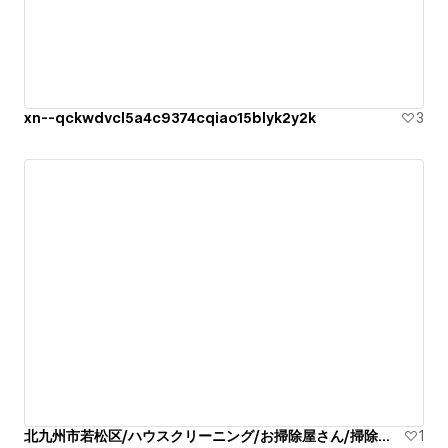
xn--qckwdvcl5a4c9374cqiao15blyk2y2k
3
北九州市若松区/ハウスクリーニング/お掃除屋さん/掃除代行業者
1