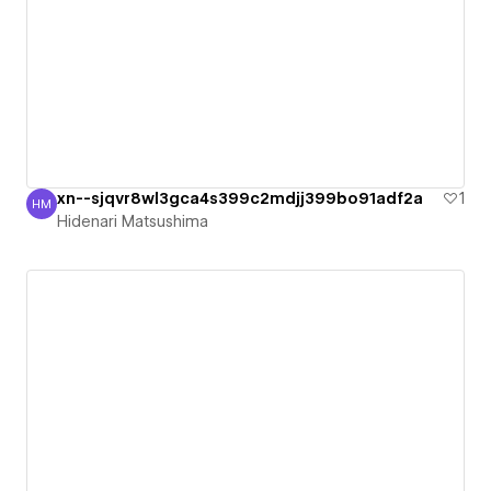
xn--sjqvr8wl3gca4s399c2mdjj399bo91adf2a
1
HM
Hidenari Matsushima
Hidenari Matsushima