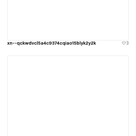
xn--qckwdvcl5a4c9374cqiao15blyk2y2k
3