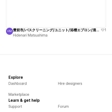
豊前市/バスクリーニング/ユニット/浴槽エプロン/清掃丁寧
1
HM
Hidenari Matsushima
Hidenari Matsushima
Explore
Dashboard
Hire designers
Marketplace
Learn & get help
Support
Forum