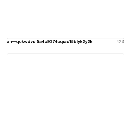
xn--qckwdvcl5a4c9374cqiao15blyk2y2k
3