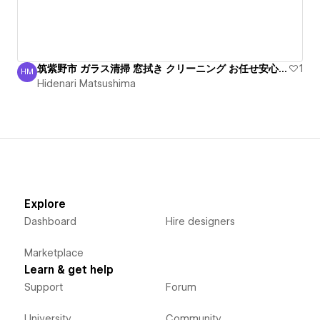
筑紫野市 ガラス清掃 窓拭き クリーニング お任せ安心丁寧
1
HM
Hidenari Matsushima
Hidenari Matsushima
Explore
Dashboard
Hire designers
Marketplace
Learn & get help
Support
Forum
University
Community