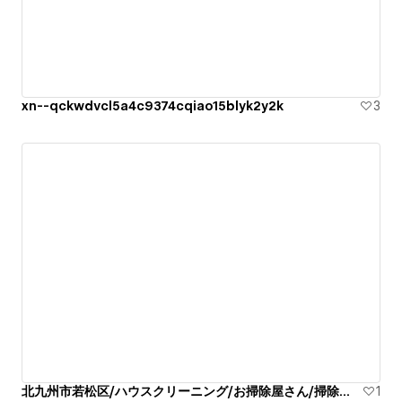
xn--qckwdvcl5a4c9374cqiao15blyk2y2k
3
北九州市若松区/ハウスクリーニング/お掃除屋さん/掃除代行業者
1