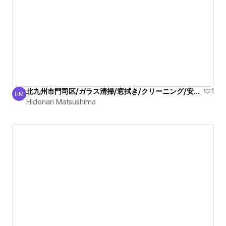
北九州市門司区/ガラス清掃/窓拭き/クリーニング/安心技術
1
HM
Hidenari Matsushima
Hidenari Matsushima