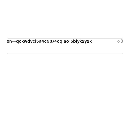
xn--qckwdvcl5a4c9374cqiao15blyk2y2k
3