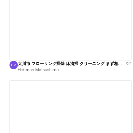
View details
大川市 フローリング掃除 床清掃 クリーニング まず相談！
1
HM
Hidenari Matsushima
Hidenari Matsushima
View details