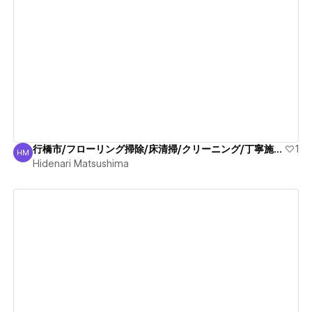
View details
行橋市/フローリング掃除/床清掃/クリーニング/丁寧施工！
1
HM
Hidenari Matsushima
Hidenari Matsushima
View details