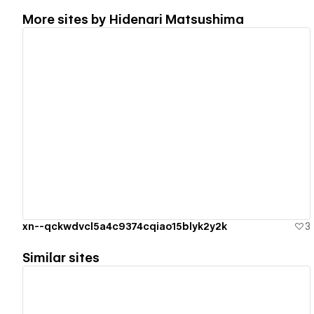
More sites by
Hidenari Matsushima
View details
xn--qckwdvcl5a4c9374cqiao15blyk2y2k
3
Similar sites