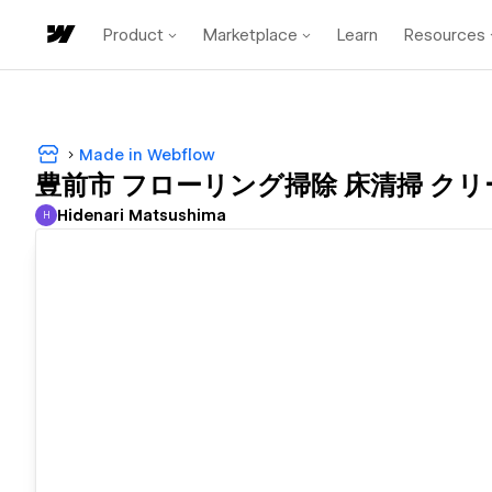
Product
Marketplace
Learn
Resources
Made in Webflow
豊前市 フローリング掃除 床清掃 ク
Hidenari Matsushima
H
Hidenari Matsushima