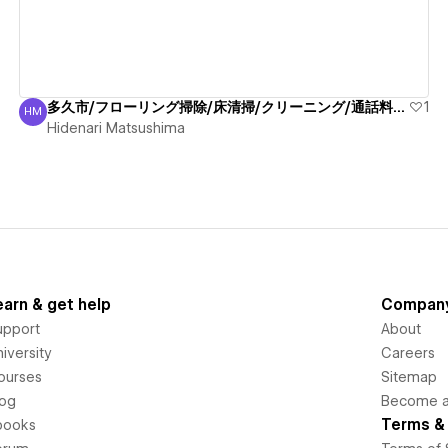
多久市/フローリング掃除/床清掃/クリーニング/通話料無料
1
HM
Hidenari Matsushima
Hidenari Matsushima
earn & get help
Compan
upport
About
iversity
Careers
ourses
Sitemap
log
Become an
Terms & 
books