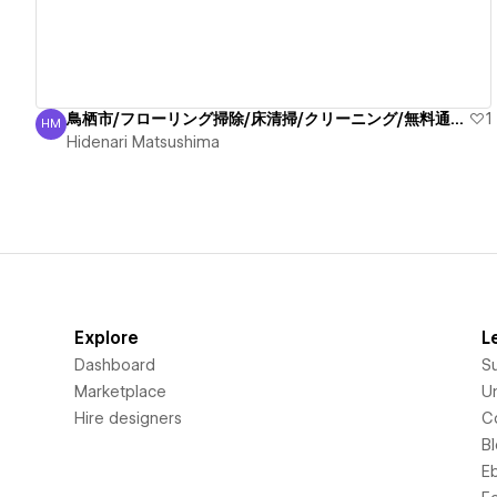
鳥栖市/フローリング掃除/床清掃/クリーニング/無料通話！
1
HM
Hidenari Matsushima
Hidenari Matsushima
Explore
L
Dashboard
S
Marketplace
Un
Hire designers
C
B
E