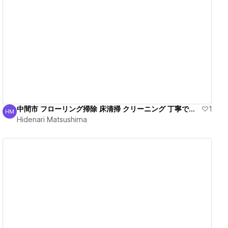
View details
中間市 フローリング掃除 床清掃 クリーニング 丁寧で安心
1
HM
Hidenari Matsushima
Hidenari Matsushima
View details