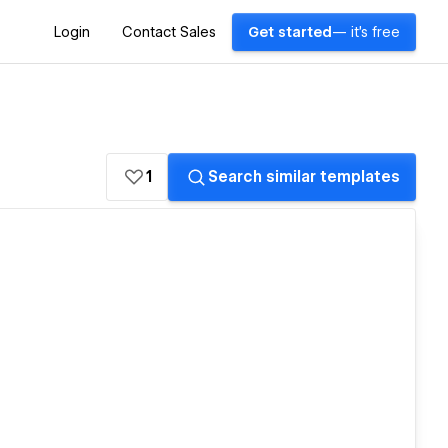
Login
Contact Sales
Get started
— it's free
1
Search similar templates