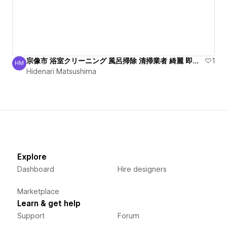
宗像市 浴室クリーニング 風呂掃除 清掃業者 綺麗 即電話
1
HM
Hidenari Matsushima
Hidenari Matsushima
Explore
Dashboard
Hire designers
Marketplace
Learn & get help
Support
Forum