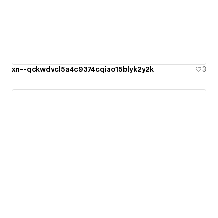
xn--qckwdvcl5a4c9374cqiao15blyk2y2k
3