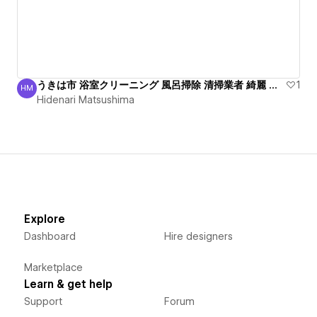
うきは市 浴室クリーニング 風呂掃除 清掃業者 綺麗 丁寧
1
HM
Hidenari Matsushima
Hidenari Matsushima
Explore
Dashboard
Hire designers
Marketplace
Learn & get help
Support
Forum