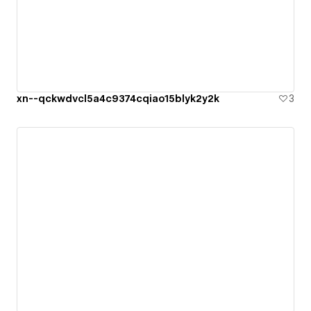
xn--qckwdvcl5a4c9374cqiao15blyk2y2k
3