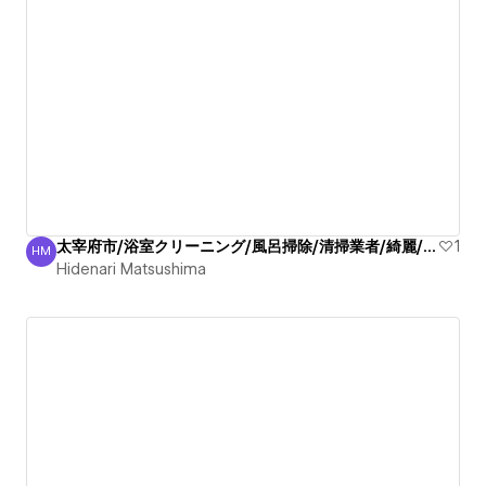
太宰府市/浴室クリーニング/風呂掃除/清掃業者/綺麗/丁寧
1
HM
Hidenari Matsushima
Hidenari Matsushima