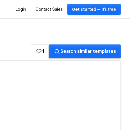
Login
Contact Sales
Get started
— it's free
1
Search similar templates