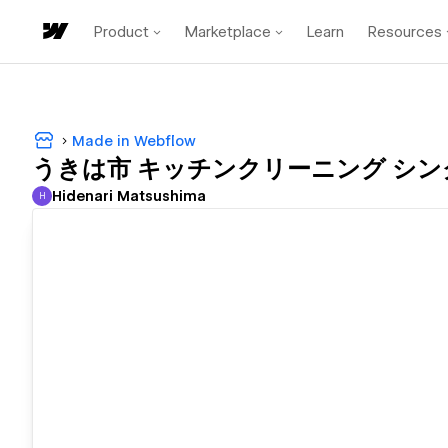
Product
Marketplace
Learn
Resources
Made in Webflow
うきは市 キッチンクリーニング シン
Hidenari Matsushima
H
Hidenari Matsushima