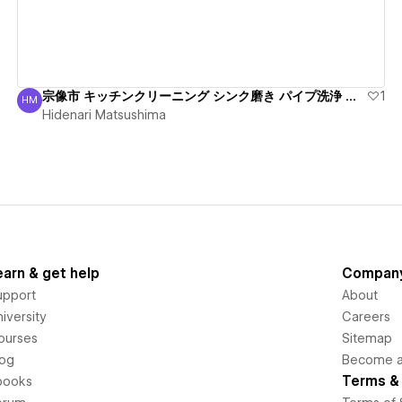
宗像市 キッチンクリーニング シンク磨き パイプ洗浄 出張
1
HM
Hidenari Matsushima
Hidenari Matsushima
earn & get help
Compan
upport
About
iversity
Careers
ourses
Sitemap
log
Become an
Terms & 
books