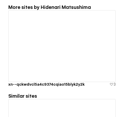
More sites by
Hidenari Matsushima
View details
xn--qckwdvcl5a4c9374cqiao15blyk2y2k
3
Similar sites