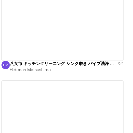
View details
八女市 キッチンクリーニング シンク磨き パイプ洗浄 安心
1
HM
Hidenari Matsushima
Hidenari Matsushima
View details