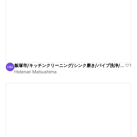
View details
飯塚市/キッチンクリーニング/シンク磨き/パイプ洗浄/安心
1
HM
Hidenari Matsushima
Hidenari Matsushima
View details