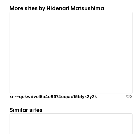
More sites by
Hidenari Matsushima
View details
xn--qckwdvcl5a4c9374cqiao15blyk2y2k
3
Similar sites