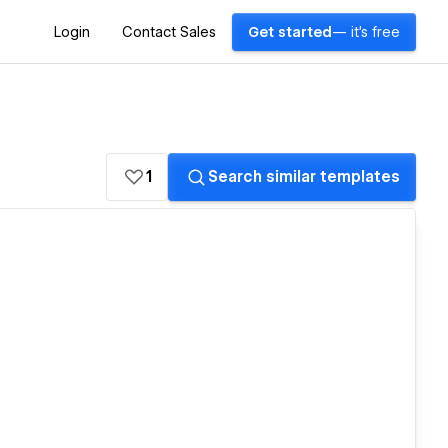
Login
Contact Sales
Get started
— it's free
1
Search similar templates