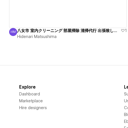
八女市 室内クリーニング 部屋掃除 清掃代行 出張致します
1
HM
Hidenari Matsushima
Hidenari Matsushima
Explore
L
Dashboard
S
Marketplace
Un
Hire designers
C
B
E