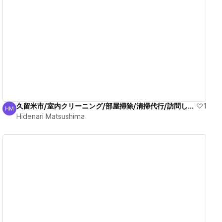
View details
久留米市/室内クリーニング/部屋掃除/清掃代行/訪問します
1
HM
Hidenari Matsushima
Hidenari Matsushima
View details