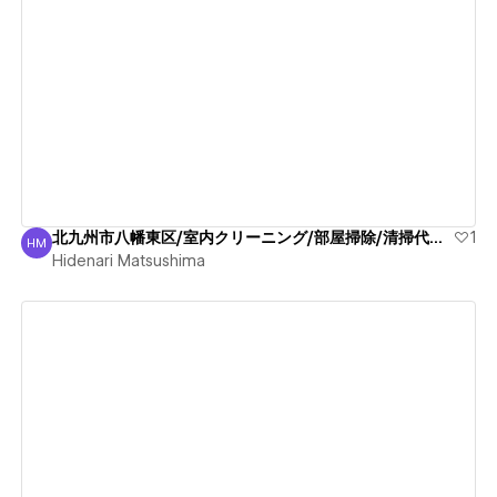
View details
北九州市八幡東区/室内クリーニング/部屋掃除/清掃代行出張
1
HM
Hidenari Matsushima
Hidenari Matsushima
View details