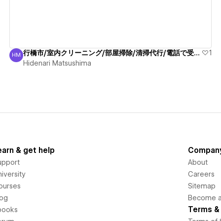
行橋市/室内クリーニング/部屋掃除/清掃代行/電話で受付！
1
HM
Hidenari Matsushima
Hidenari Matsushima
earn & get help
Compan
upport
About
iversity
Careers
ourses
Sitemap
log
Become an
Terms & 
books