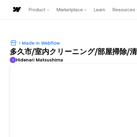
Product
Marketplace
Learn
Resources
Made in Webflow
多久市/室内クリーニング/部屋掃除/
Hidenari Matsushima
H
Hidenari Matsushima