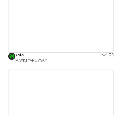
View details
kafe
1
0
MAXIM YANOVSKY
View details