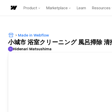
Product
Marketplace
Learn
Resources
Made in Webflow
小城市 浴室クリーニング 風呂掃除 清
Hidenari Matsushima
H
Hidenari Matsushima