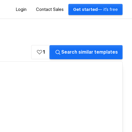
Login
Contact Sales
Get started
— it's free
1
Search similar templates