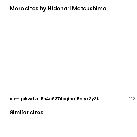
More sites by
Hidenari Matsushima
View details
xn--qckwdvcl5a4c9374cqiao15blyk2y2k
3
Similar sites