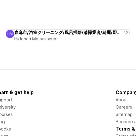
嘉麻市/浴室クリーニング/風呂掃除/清掃業者/綺麗/即受付
1
HM
Hidenari Matsushima
Hidenari Matsushima
earn & get help
Compan
upport
About
iversity
Careers
ourses
Sitemap
log
Become an
Terms & 
books