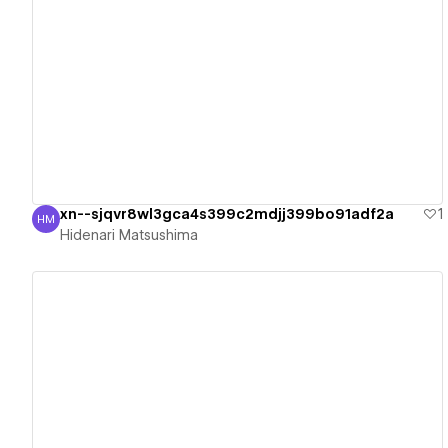
View details
xn--sjqvr8wl3gca4s399c2mdjj399bo91adf2a
1
HM
Hidenari Matsushima
Hidenari Matsushima
View details