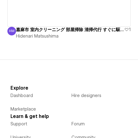
嘉麻市 室内クリーニング 部屋掃除 清掃代行 すぐに駆付け
1
HM
Hidenari Matsushima
Hidenari Matsushima
Explore
Dashboard
Hire designers
Marketplace
Learn & get help
Support
Forum
University
Community