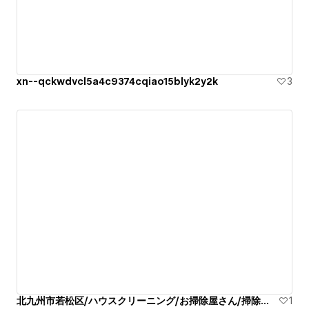
xn--qckwdvcl5a4c9374cqiao15blyk2y2k
3
北九州市若松区/ハウスクリーニング/お掃除屋さん/掃除代行業者
1