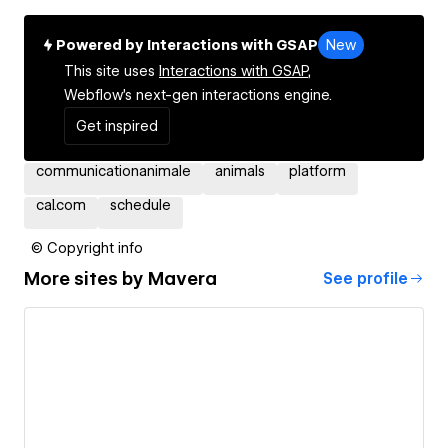
Powered by Interactions with GSAP
New
This site uses
Interactions with GSAP,
Webflow's next-gen interactions engine.
Get inspired
communicationanimale
animals
platform
cal.com
schedule
© Copyright info
More sites by
Mavera
See profile