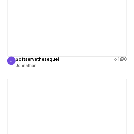
Softservethesequel
1
0
J
Johnathan
Johnathan