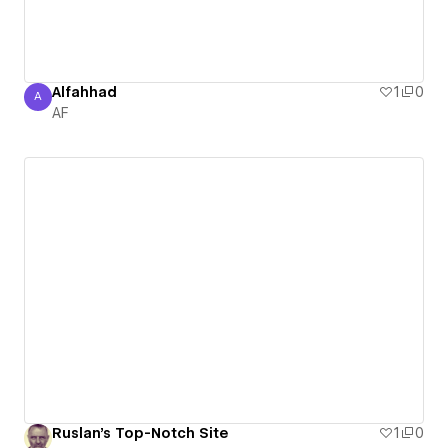
Alfahhad
1
0
A
AF
AF
Ruslan's Top-Notch Site
1
0