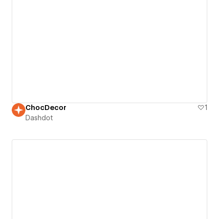
ChocDecor
1
Dashdot