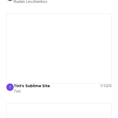
Ruslan Levchenkov
Tint's Sublime Site
1
0
T
Tint
Tint