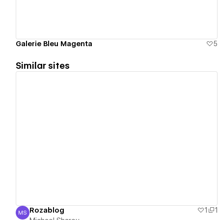
Galerie Bleu Magenta
5
Similar sites
View details
Rozablog
1
1
MS
Michael Sharov