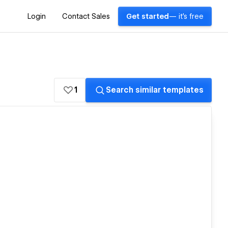
Login
Contact Sales
Get started
— it's free
1
Search similar templates