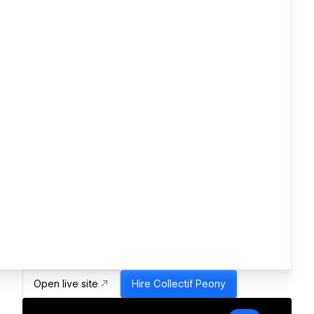
Open live site
Hire
Collectif Peony