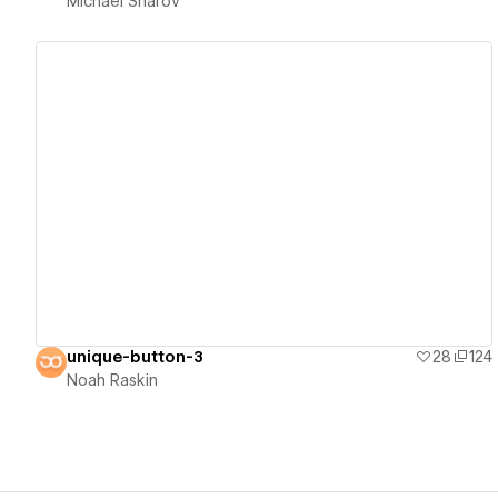
Michael Sharov
View details
unique-button-3
28
124
Noah Raskin