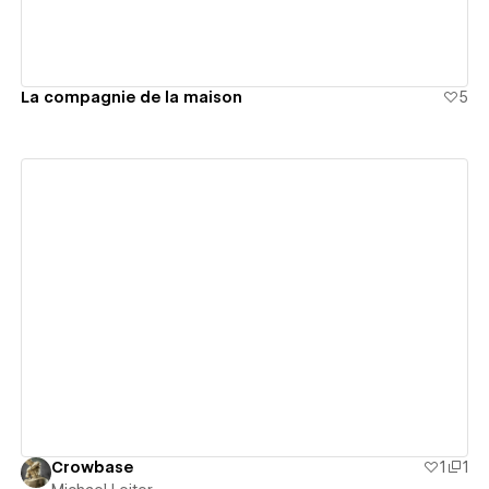
La compagnie de la maison
5
View details
Crowbase
1
1