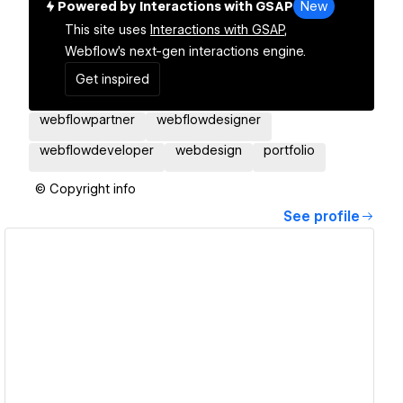
Powered by Interactions with GSAP
New
This site uses
Interactions with GSAP,
Webflow's next-gen interactions engine.
Get inspired
webflowpartner
webflowdesigner
webflowdeveloper
webdesign
portfolio
© Copyright info
See profile
View details