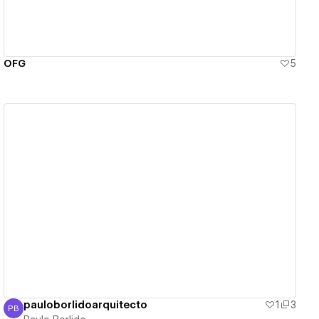
OFG
5
View details
pauloborlidoarquitecto
1
3
PB
Paulo Borlido