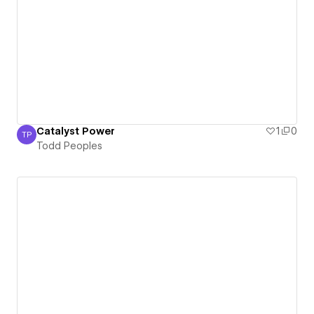
Catalyst Power
1
0
TP
Todd Peoples
Todd Peoples