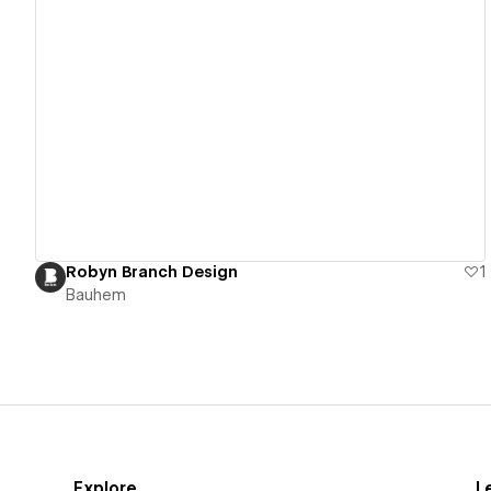
View details
Robyn Branch Design
1
Bauhem
Explore
L