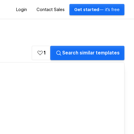
Login
Contact Sales
Get started
— it's free
1
Search similar templates