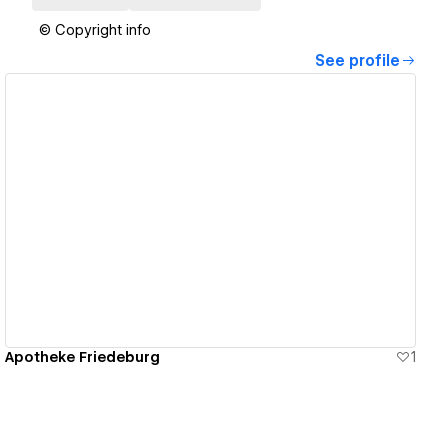
© Copyright info
See profile
View details
Apotheke Friedeburg
1