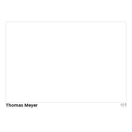
View details
Thomas Meyer
1