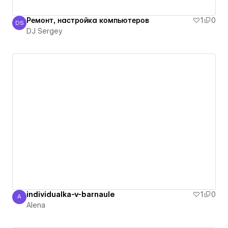
Ремонт, настройка компьютеров
1
0
DS
DJ Sergey
DJ Sergey
individualka-v-barnaule
1
0
A
Alena
Alena