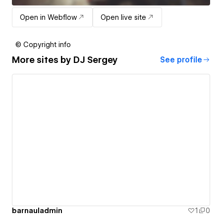
Open in Webflow
Open live site
© Copyright info
More sites by
DJ Sergey
See profile
barnauladmin
1
0