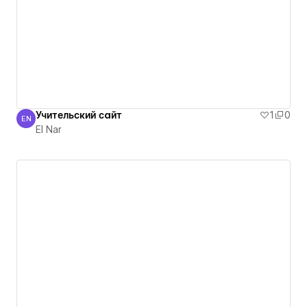
Учительский сайт
1
0
EN
El Nar
El Nar