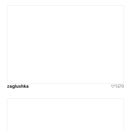
zaglushka
1
0