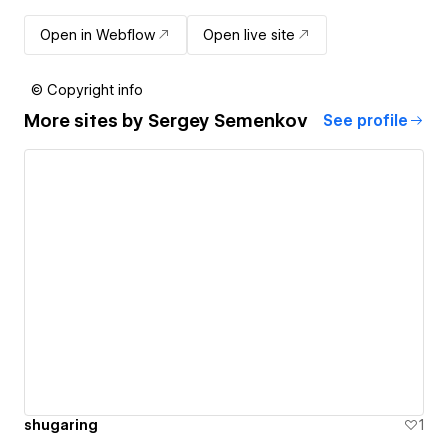
Open in Webflow
Open live site
© Copyright info
More sites by
Sergey Semenkov
See profile
shugaring
1