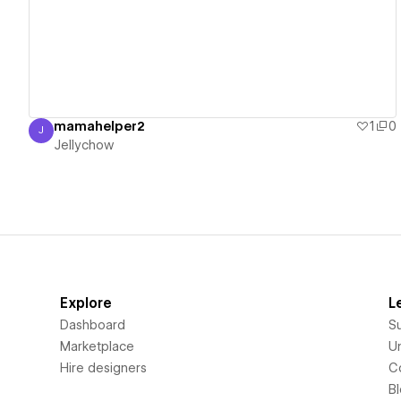
mamahelper2
1
0
J
Jellychow
Jellychow
Explore
L
Dashboard
S
Marketplace
Un
Hire designers
C
B