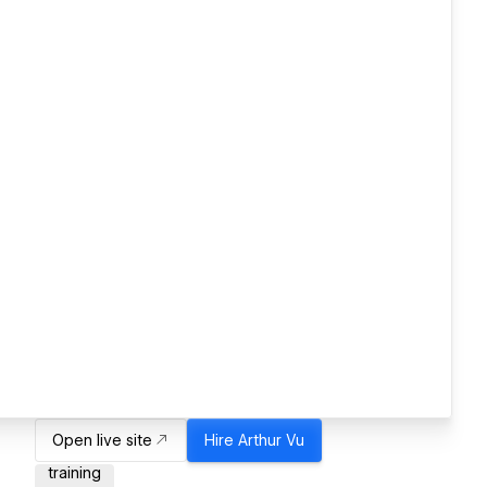
Open live site
Hire
Arthur Vu
training