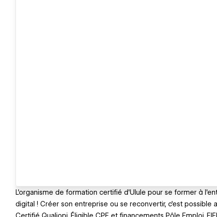
L'organisme de formation certifié d'Ulule pour se former à l'en
digital ! Créer son entreprise ou se reconvertir, c'est possibl
Certifié Qualiopi. Éligible CPF et financements Pôle Emploi, FI