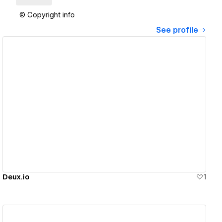
© Copyright info
See profile
View details
Deux.io
1