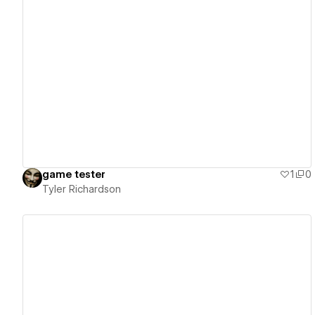
View details
game tester
1
0
Tyler Richardson
View details