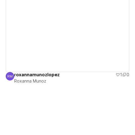
View details
roxannamunozlopez
1
0
RM
Roxanna Munoz
Roxanna Munoz