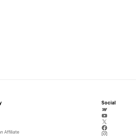
y
Social
 Affiliate