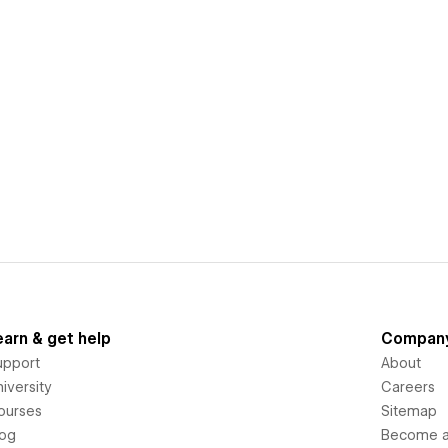
earn & get help
Compan
upport
About
iversity
Careers
ourses
Sitemap
log
Become an