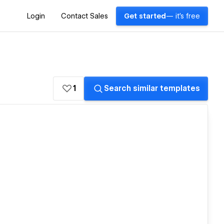
Login
Contact Sales
Get started
— it's free
1
Search similar templates