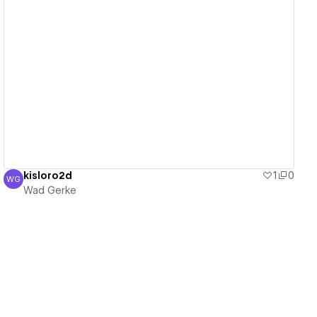
View details
kisloro2d
1
0
WG
Wad Gerke
Wad Gerke