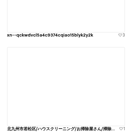
xn--qckwdvcl5a4c9374cqiao15blyk2y2k
3
北九州市若松区/ハウスクリーニング/お掃除屋さん/掃除代行業者
1