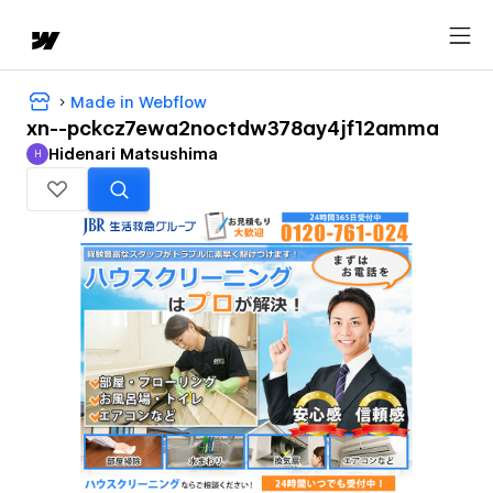
Made in Webflow
xn--pckcz7ewa2noctdw378ay4jf12amma
Hidenari Matsushima
H
Hidenari Matsushima