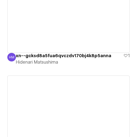
xn--gcksd8a5fua6qvczdv170bj4k8p5anna
1
HM
Hidenari Matsushima
Hidenari Matsushima