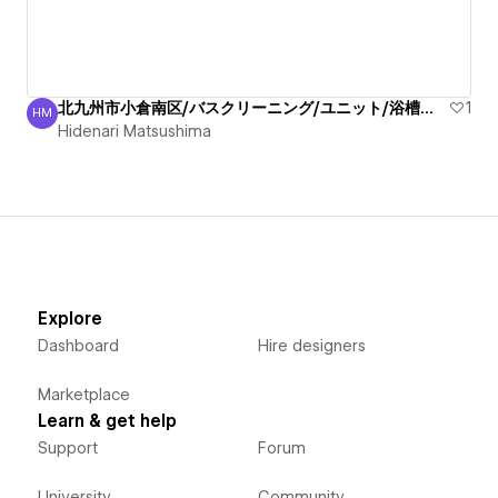
北九州市小倉南区/バスクリーニング/ユニット/浴槽エプロン/清掃
1
HM
Hidenari Matsushima
Hidenari Matsushima
Explore
Dashboard
Hire designers
Marketplace
Learn & get help
Support
Forum
University
Community