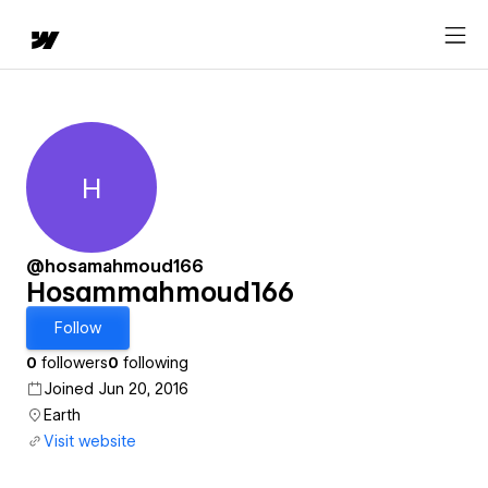
H
Hosammahmoud166
@hosamahmoud166
Hosammahmoud166
Follow
0
followers
0
following
Joined Jun 20, 2016
Earth
Visit website