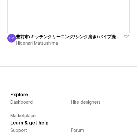
豊前市/キッチンクリーニング/シンク磨き/パイプ洗浄/丁寧
1
HM
Hidenari Matsushima
Hidenari Matsushima
Explore
Dashboard
Hire designers
Marketplace
Learn & get help
Support
Forum