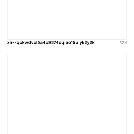
xn--qckwdvcl5a4c9374cqiao15blyk2y2k
3