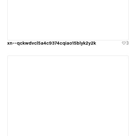
xn--qckwdvcl5a4c9374cqiao15blyk2y2k
3