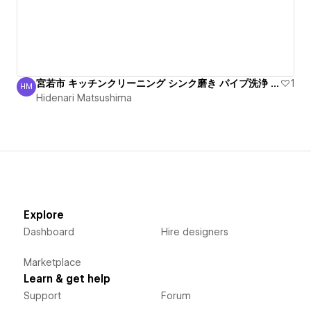
宮若市 キッチンクリーニング シンク磨き パイプ洗浄 丁寧
1
HM
Hidenari Matsushima
Hidenari Matsushima
Explore
Dashboard
Hire designers
Marketplace
Learn & get help
Support
Forum