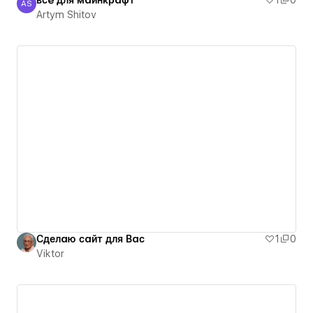
всё для майнкрафт
1
0
AS
Artym Shitov
Artym Shitov
Сделаю сайт для Вас
1
0
Viktor