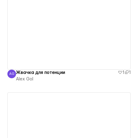
Жвачка для потенции
1
1
AG
Alex Gol
Alex Gol