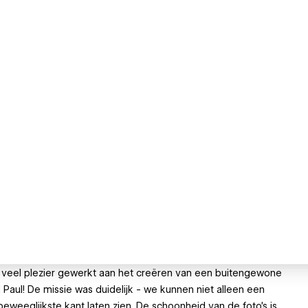
met veel plezier gewerkt aan het creëren van een buitengewone
 Paul! De missie was duidelijk - we kunnen niet alleen een
beweeglijkste kant laten zien. De schoonheid van de foto's is