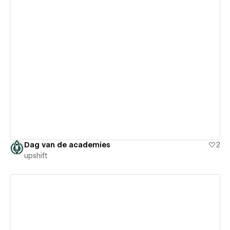
View details
Dag van de academies
2
upshift