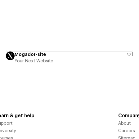
View details
Mogador-site
1
Your Next Website
earn & get help
Compan
upport
About
iversity
Careers
ourses
Sitemap