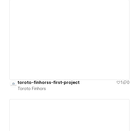
View details
toroto-finhorss-first-project
1
0
Toroto Finhors