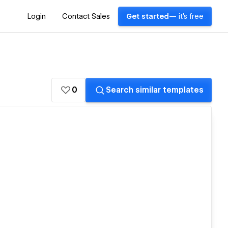
Login
Contact Sales
Get started
— it's free
0
Search similar templates