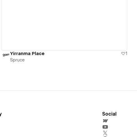
View details
Yirranma Place
1
Spruce
y
Social