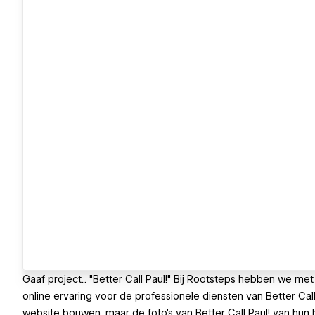
Gaaf project... "Better Call Paul!" Bij Rootsteps hebben we 
online ervaring voor de professionele diensten van Better Call
website bouwen, maar de foto's van Better Call Paul! van hun 