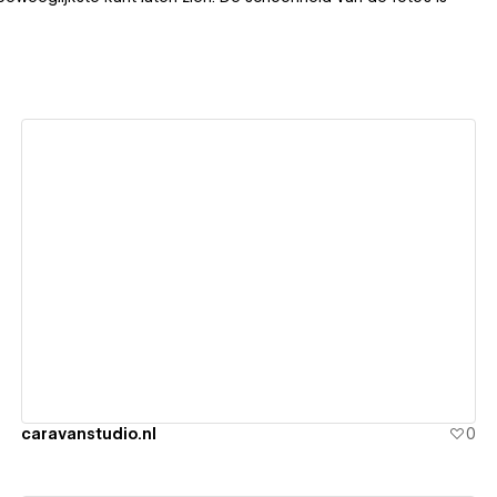
View details
caravanstudio.nl
0