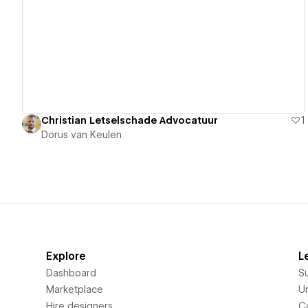
View details
Christian Letselschade Advocatuur
1
Dorus van Keulen
Explore
L
Dashboard
S
Marketplace
Un
Hire designers
C