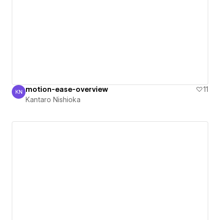
motion-ease-overview
11
KN
Kantaro Nishioka
Kantaro Nishioka