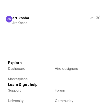
art-kosha
1
0
AK
Art Kosha
Art Kosha
Explore
Dashboard
Hire designers
Marketplace
Learn & get help
Support
Forum
University
Community