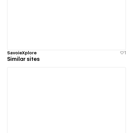
SavoieXplore
1
Similar sites