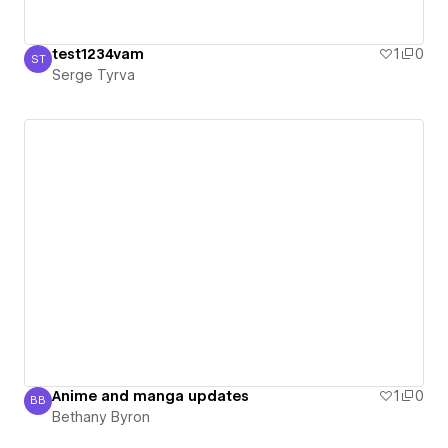
test1234vam
1
0
ST
Serge Tyrva
Serge Tyrva
Anime and manga updates
1
0
BB
Bethany Byron
Bethany Byron