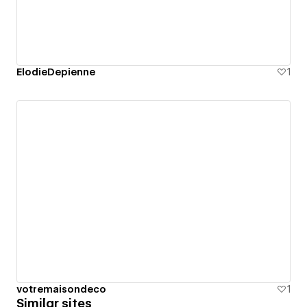
ElodieDepienne
1
votremaisondeco
1
Similar sites