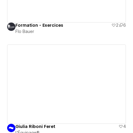
Formation - Exercices
2
6
Flo Bauer
Giulia Riboni Feret
4
L'Équipage®