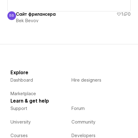
Сайт фрилансера
1
0
BB
Bek Bevov
Bek Bevov
Explore
Dashboard
Hire designers
Marketplace
Learn & get help
Support
Forum
University
Community
Courses
Developers