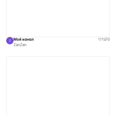
Мой канал
1
0
Z
ZanZan
ZanZan