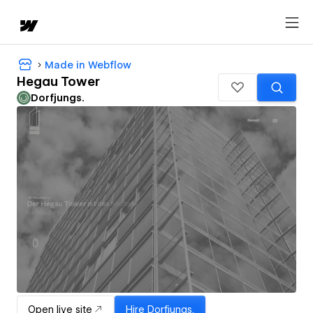
Made in Webflow
Hegau Tower
Dorfjungs.
Open live site
Hire
Dorfjungs.