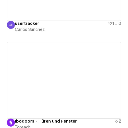
usertracker
1
0
CS
Carlos Sanchez
Carlos Sanchez
Ibodoors - Türen und Fenster
2
Toreach