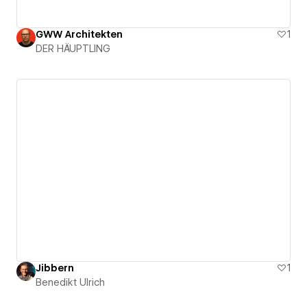
GWW Architekten
1
DER HÄUPTLING
Jibbern
1
Benedikt Ulrich