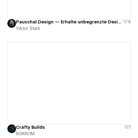
Pauschal.Design — Erhalte unbegrenzte Designs zu einem fixen Preis im Monat
4
Viktor Stark
Crafty Builds
1
ROKKOM