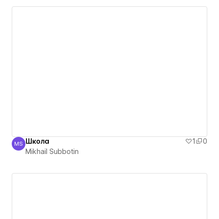
Школа
1
0
MS
Mikhail Subbotin
Mikhail Subbotin