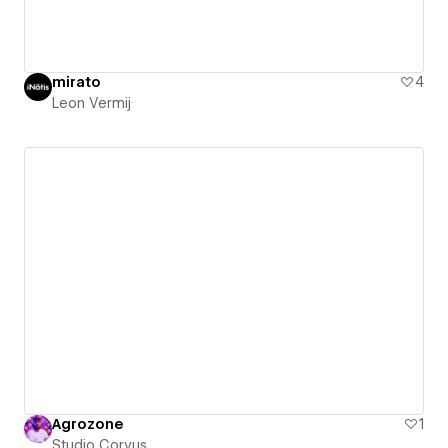
mirato
4
Leon Vermij
Agrozone
1
Studio Corvus