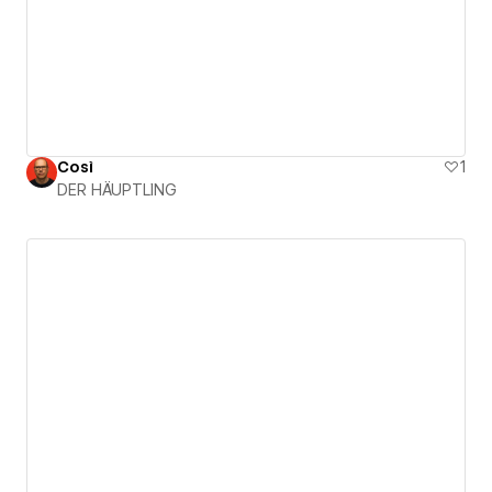
Così
1
DER HÄUPTLING