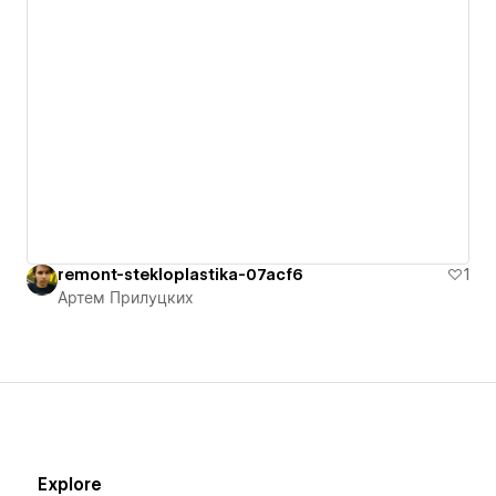
remont-stekloplastika-07acf6
1
Артем Прилуцких
Explore