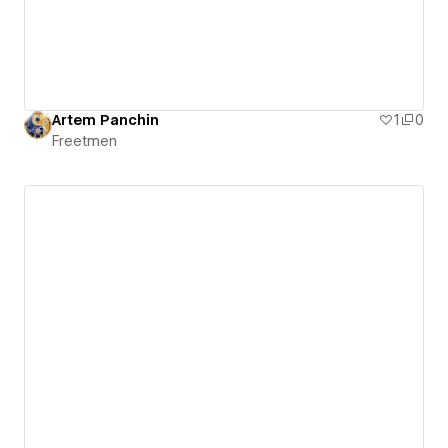
Artem Panchin
1
0
Freetmen