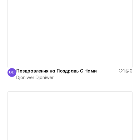
Поздравления на Поздравь С Нами
1
0
DD
Djoniwer Djoniwer
Djoniwer Djoniwer