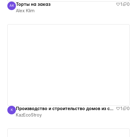
Торты на заказ
1
0
AK
Alex Klim
Alex Klim
Производство и строительство домов из сип панелей в Алматы. +7 705 3333503
1
0
K
KazEcoStroy
KazEcoStroy