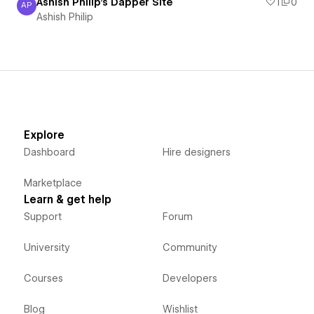
Ashish Philip's Dapper Site
1
0
AP
Ashish Philip
Ashish Philip
Explore
Dashboard
Hire designers
Marketplace
Learn & get help
Support
Forum
University
Community
Courses
Developers
Blog
Wishlist