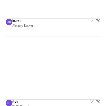
kursk
1
0
AK
Alexey Kazmin
Alexey Kazmin
Rvs
1
0
RT
RVS Teknik