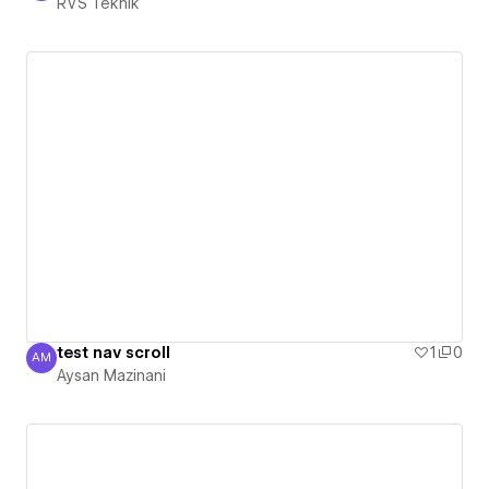
RVS Teknik
test nav scroll
1
0
AM
Aysan Mazinani
Aysan Mazinani