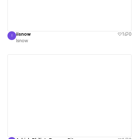
iisnow
1
0
I
Isnow
Isnow