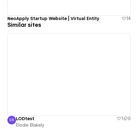
NeoApply Startup Website | Virtual Entity
14
Similar sites
LODtest
1
0
EB
Elodie Blakely
Elodie Blakely