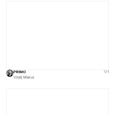
PRIMO
1
Vitalij Makus