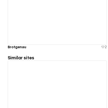
View details
Brotgenau
2
Similar sites
View details