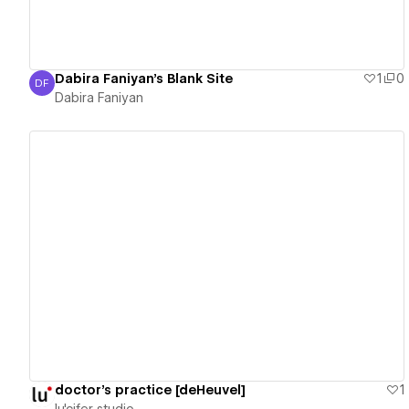
Dabira Faniyan's Blank Site
1
0
DF
Dabira Faniyan
Dabira Faniyan
View details
doctor's practice [deHeuvel]
1
lu'cifer studio