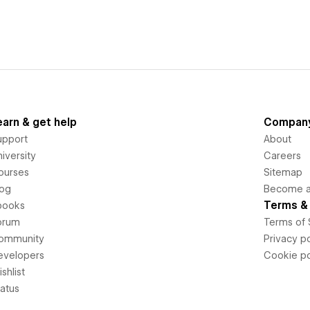
earn & get help
Compan
upport
About
iversity
Careers
ourses
Sitemap
log
Become an
Terms & 
books
orum
Terms of 
ommunity
Privacy po
evelopers
Cookie po
shlist
tatus