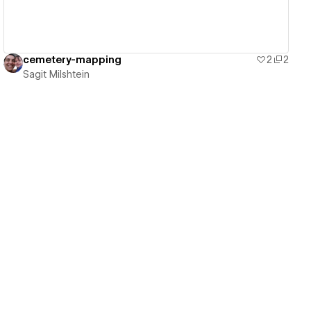
cemetery-mapping
2
2
Sagit Milshtein