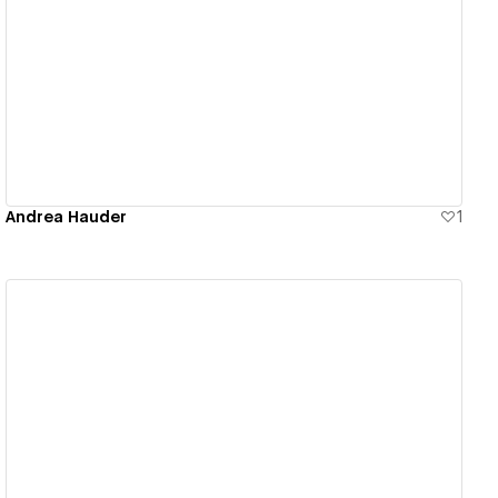
View details
Andrea Hauder
1
View details