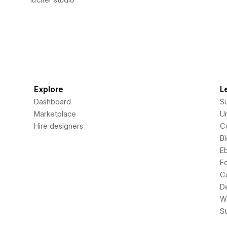
Explore
L
Dashboard
S
Marketplace
Un
Hire designers
C
B
E
F
C
D
Wi
S