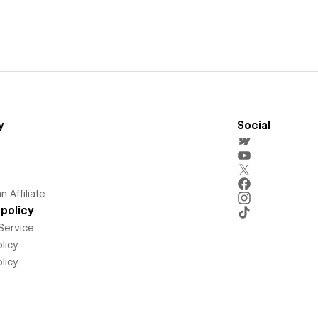
y
Social
 Affiliate
policy
Service
licy
licy