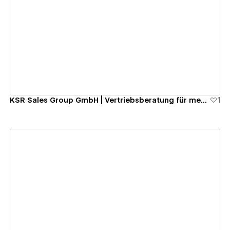
View details
KSR Sales Group GmbH | Vertriebsberatung für messbares Wachstum
1
View details