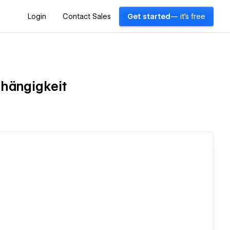
Login
Contact Sales
Get started
— it's free
bhängigkeit