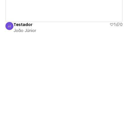
Testador
1
0
JJ
João Júnior
João Júnior